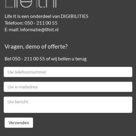
Life It is een onderdeel van
DIGIBILITIES
Telefoon: 050 - 211 00 55
E-mail:
informatie@lifeit.nl
Vragen, demo of offerte?
Bel 050 - 211 00 55 of wij bellen u terug
Uw
telefoonnummer
Uw
e-
mailadres
Uw
e-
mailadres
Verzenden